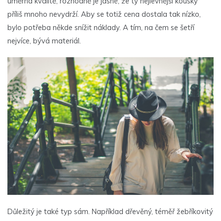
úměrná kvalitě, rozhodně je jasné, že ty nejlevnější kousky
příliš mnoho nevydrží. Aby se totiž cena dostala tak nízko,
bylo potřeba někde snížit náklady. A tím, na čem se šetří
nejvíce, bývá materiál.
Důležitý je také typ sám. Například dřevěný, téměř žebříkovitý