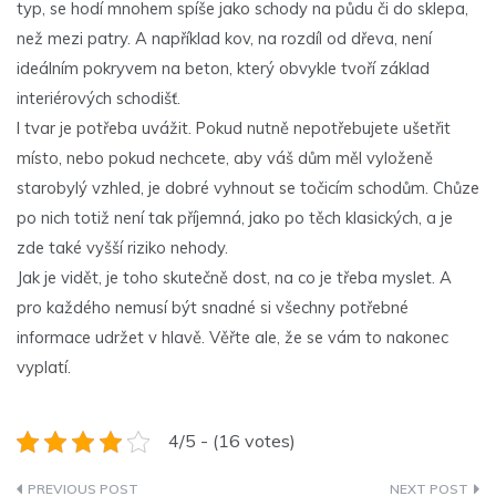
typ, se hodí mnohem spíše jako schody na půdu či do sklepa,
než mezi patry. A například kov, na rozdíl od dřeva, není
ideálním pokryvem na beton, který obvykle tvoří základ
interiérových schodišť.
I tvar je potřeba uvážit. Pokud nutně nepotřebujete ušetřit
místo, nebo pokud nechcete, aby váš dům měl vyloženě
starobylý vzhled, je dobré vyhnout se točicím schodům. Chůze
po nich totiž není tak příjemná, jako po těch klasických, a je
zde také vyšší riziko nehody.
Jak je vidět, je toho skutečně dost, na co je třeba myslet. A
pro každého nemusí být snadné si všechny potřebné
informace udržet v hlavě. Věřte ale, že se vám to nakonec
vyplatí.
4/5 - (16 votes)