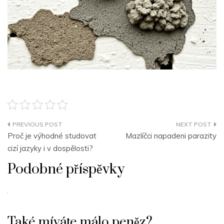
Navigace
Proč je výhodné studovat
Mazlíčci napadeni parazity
pro
cizí jazyky i v dospělosti?
příspěvek
Podobné příspěvky
Také míváte málo peněz?