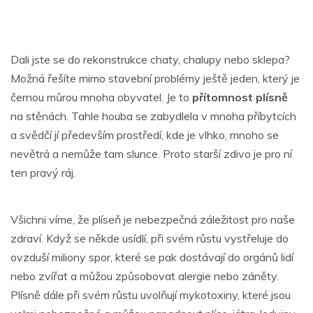
Dali jste se do rekonstrukce chaty, chalupy nebo sklepa?
Možná řešíte mimo stavební problémy ještě jeden, který je
černou můrou mnoha obyvatel. Je to
přítomnost plísně
na stěnách. Tahle houba se zabydlela v mnoha příbytcích
a svědčí jí především prostředí, kde je vlhko, mnoho se
nevětrá a nemůže tam slunce. Proto starší zdivo je pro ní
ten pravý ráj.
Všichni víme, že plíseň je nebezpečná záležitost pro naše
zdraví. Když se někde usídlí, při svém růstu vystřeluje do
ovzduší miliony spor, které se pak dostávají do orgánů lidí
nebo zvířat a můžou způsobovat alergie nebo záněty.
Plísně dále při svém růstu uvolňují mykotoxiny, které jsou